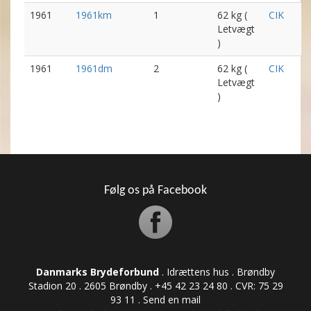
1961
1961km
1
62 kg (
CIK
Letvægt
)
1961
1961dm
2
62 kg (
CIK
Letvægt
)
Følg os på Facebook
Danmarks Brydeforbund
. Idrættens hus . Brøndby
Stadion 20 . 2605 Brøndby . +45 42 23 24 80 . CVR: ​​​​​​75 29
93 11 .
Send en mail