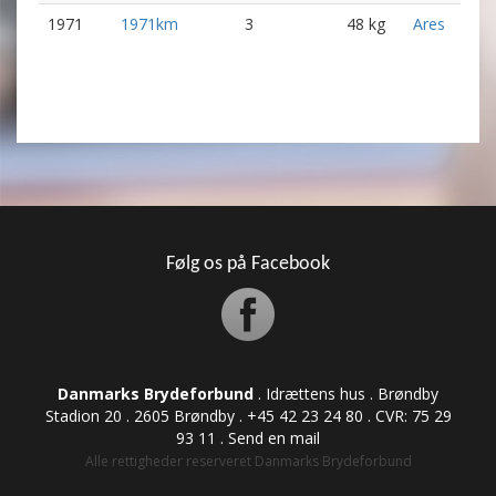
1971
1971km
3
48 kg
Ares
Følg os på Facebook
Danmarks Brydeforbund
. Idrættens hus . Brøndby
Stadion 20 . 2605 Brøndby . +45 42 23 24 80 . CVR: ​​​​​​75 29
93 11 .
Send en mail
Alle rettigheder reserveret Danmarks Brydeforbund