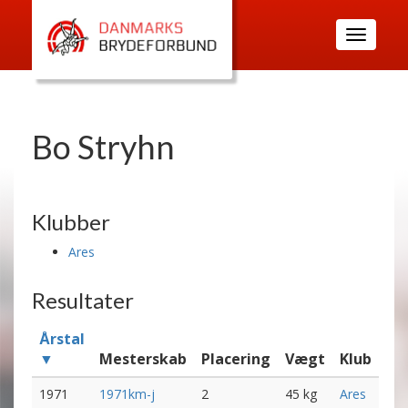
Toggle
navigatio
Bo Stryhn
Klubber
Ares
Resultater
Årstal
▼
Mesterskab
Placering
Vægt
Klub
1971
1971km-j
2
45 kg
Ares