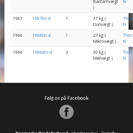
Bantamvægt
N
)
1967
1967lm-d
1
37 kg (
Thor
Dunvægt )
N
1966
1966lm-d
1
27 kg (
Thor
Mikrovægt )
N
1966
1966dm-d
3
30 kg (
Thor
Mølvægt )
N
Følg os på Facebook