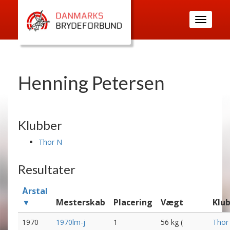
Toggle
navigatio
Henning Petersen
Klubber
Thor N
Resultater
Årstal
▼
Mesterskab
Placering
Vægt
Klu
1970
1970lm-j
1
56 kg (
Thor