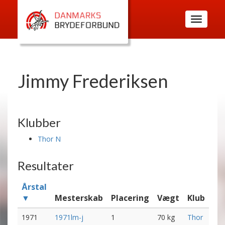
Toggle
navigatio
Jimmy Frederiksen
Klubber
Thor N
Resultater
Årstal
▼
Mesterskab
Placering
Vægt
Klub
1971
1971lm-j
1
70 kg
Thor