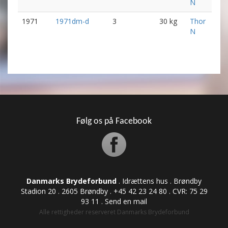
N
1971
1971dm-d
3
30 kg
Thor
N
Følg os på Facebook
Danmarks Brydeforbund
. Idrættens hus . Brøndby
Stadion 20 . 2605 Brøndby . +45 42 23 24 80 . CVR: ​​​​​​75 29
93 11 .
Send en mail
Alle rettigheder reserveret Danmarks Brydeforbund