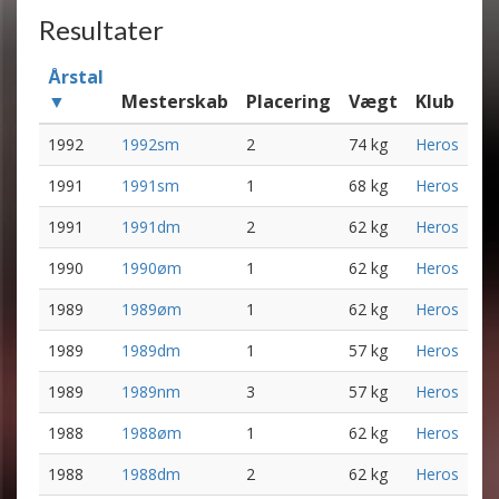
Resultater
Årstal
▼
Mesterskab
Placering
Vægt
Klub
1992
1992sm
2
74 kg
Heros
1991
1991sm
1
68 kg
Heros
1991
1991dm
2
62 kg
Heros
1990
1990øm
1
62 kg
Heros
1989
1989øm
1
62 kg
Heros
1989
1989dm
1
57 kg
Heros
1989
1989nm
3
57 kg
Heros
1988
1988øm
1
62 kg
Heros
1988
1988dm
2
62 kg
Heros