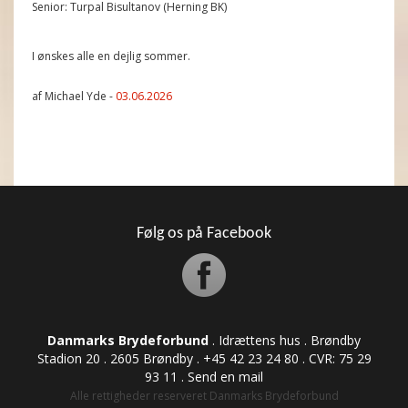
Senior: Turpal Bisultanov (Herning BK)
I ønskes alle en dejlig sommer.
af Michael Yde -
03.06.2026
Følg os på Facebook
Danmarks Brydeforbund
. Idrættens hus . Brøndby
Stadion 20 . 2605 Brøndby . +45 42 23 24 80 . CVR: ​​​​​​75 29
93 11 .
Send en mail
Alle rettigheder reserveret Danmarks Brydeforbund