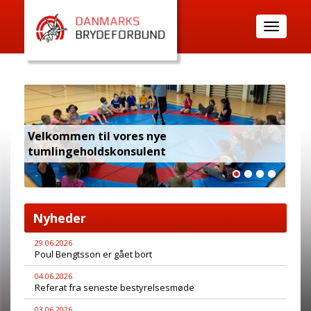
Toggle
navigatio
Velkommen til vores nye
tumlingeholdskonsulent
Tur
Nyheder
29.06.2026
Poul Bengtsson er gået bort
04.06.2026
Referat fra seneste bestyrelsesmøde
03.06.2026