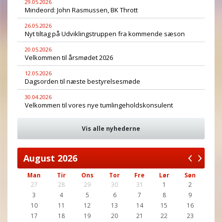
29.05.2026
Mindeord: John Rasmussen, BK Thrott
26.05.2026
Nyt tiltag på Udviklingstruppen fra kommende sæson
20.05.2026
Velkommen til årsmødet 2026
12.05.2026
Dagsorden til næste bestyrelsesmøde
30.04.2026
Velkommen til vores nye tumlingeholdskonsulent
Vis alle nyhederne
August
2026
Man
Tir
Ons
Tor
Fre
Lør
Søn
27
28
29
30
31
1
2
3
4
5
6
7
8
9
10
11
12
13
14
15
16
17
18
19
20
21
22
23