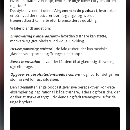
Hvordan skaber vi et miljø, hvor flere unge bliver i brydesporten –
og trives?
Det dykker vi ned i i denne
AI-genererede podcast
, hvor fokus
er på, hvad der motiverer børn og unge, og hvordan
træneradfærd kan løfte eller bremse deres udvikling.
Vi taler blandt andet om:
Empowering træneradfærd
– hvordan trænere kan støtte,
motivere og give plads til individuel udvikling.
Dis-empowering adfærd
– de faldgruber, der kan mindske
glæden ved sporten og få unge til at stoppe.
Børns motivation
– hvad der får dem til at glæde sig til træning
uge efter uge.
Opgave- vs. resultatorienterede trænere
– og hvorfor det gør en
stor forskel for fastholdelsen.
Den 10-minutter lange podcast giver nye perspektiver, konkrete
eksempler og inspiration til både trænere, ledere og forældre, der
ønsker at styrke et trygt, udviklende og fedt træningsmiljø for de
unge brydere.