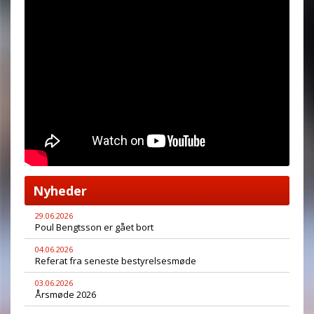
Nyheder
29.06.2026
Poul Bengtsson er gået bort
04.06.2026
Referat fra seneste bestyrelsesmøde
03.06.2026
Årsmøde 2026