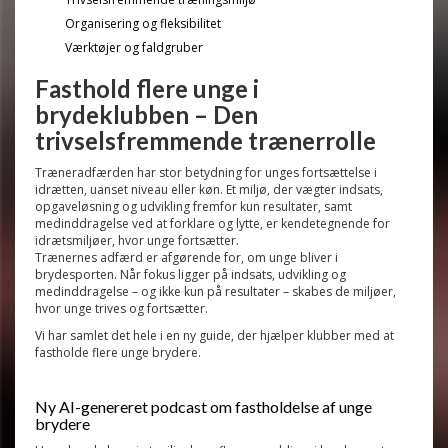
Organisering og fleksibilitet
Værktøjer og faldgruber
Fasthold flere unge i
brydeklubben – Den
trivselsfremmende trænerrolle
Træneradfærden har
stor betydning
for unges fortsættelse i
idrætten, uanset niveau eller køn
. Et miljø, der vægter
indsats,
opgaveløsning og udvikling fremfor kun resultater
, samt
medinddragelse ved at forklare og lytte
, er kendetegnende for
idrætsmiljøer, hvor unge fortsætter
.
Trænernes adfærd er afgørende for, om unge bliver i
brydesporten. Når fokus ligger på indsats, udvikling og
medinddragelse – og ikke kun på resultater – skabes de miljøer,
hvor unge trives og fortsætter.
Vi har samlet det hele i en ny guide, der hjælper klubber med at
fastholde flere unge brydere.
Ny AI-genereret podcast om fastholdelse af unge
brydere