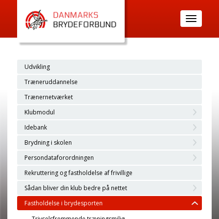
Toggle
navigatio
Udvikling
Træneruddannelse
Trænernetværket
Klubmodul
Idebank
Brydning i skolen
Persondataforordningen
Rekruttering og fastholdelse af frivillige
Sådan bliver din klub bedre på nettet
Fastholdelse i brydesporten
Trivselsfremmende træningsmiljø