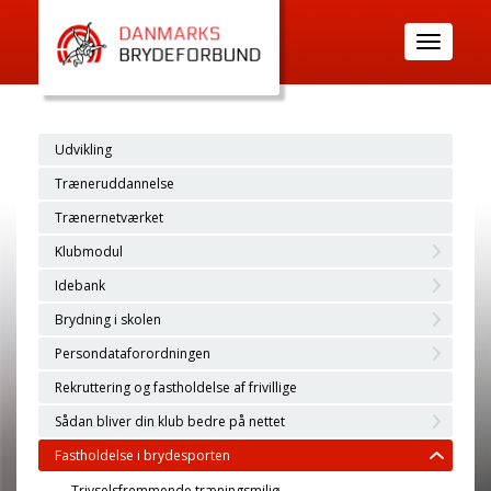
Toggle
navigatio
Udvikling
Træneruddannelse
Trænernetværket
Klubmodul
Idebank
Brydning i skolen
Persondataforordningen
Rekruttering og fastholdelse af frivillige
Sådan bliver din klub bedre på nettet
Fastholdelse i brydesporten
Trivselsfremmende træningsmiljø