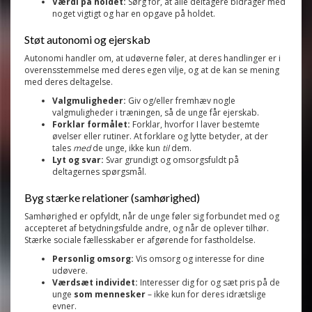
Værdi på holdet:
Sørg for, at alle deltagere bidrager med
noget vigtigt og har en opgave på holdet.
Støt autonomi og ejerskab
Autonomi handler om, at udøverne føler, at deres handlinger er i
overensstemmelse med deres egen vilje, og at de kan se mening
med deres deltagelse.
Valgmuligheder:
Giv og/eller fremhæv nogle
valgmuligheder i træningen, så de unge får ejerskab.
Forklar formålet:
Forklar, hvorfor I laver bestemte
øvelser eller rutiner. At forklare og lytte betyder, at der
tales
med
de unge, ikke kun
til
dem.
Lyt og svar:
Svar grundigt og omsorgsfuldt på
deltagernes spørgsmål.
Byg stærke relationer (samhørighed)
Samhørighed er opfyldt, når de unge føler sig forbundet med og
accepteret af betydningsfulde andre, og når de oplever tilhør.
Stærke sociale fællesskaber er afgørende for fastholdelse.
Personlig omsorg:
Vis omsorg og interesse for dine
udøvere.
Værdsæt individet:
Interesser dig for og sæt pris på de
unge
som mennesker
– ikke kun for deres idrætslige
evner.