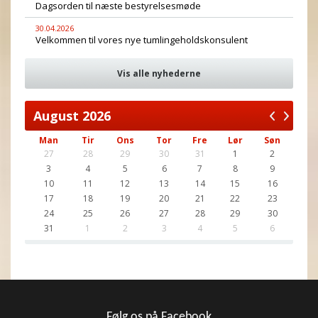
Dagsorden til næste bestyrelsesmøde
30.04.2026
Velkommen til vores nye tumlingeholdskonsulent
Vis alle nyhederne
August
2026
Man
Tir
Ons
Tor
Fre
Lør
Søn
27
28
29
30
31
1
2
3
4
5
6
7
8
9
10
11
12
13
14
15
16
17
18
19
20
21
22
23
24
25
26
27
28
29
30
31
1
2
3
4
5
6
Følg os på Facebook