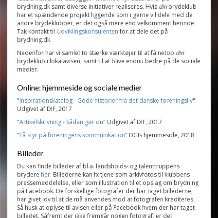
brydning.dk samt diverse initiativer realiseres. Hvis
din
brydeklub
har et spændende projekt liggende som i gerne vil dele med de
andre brydeklubber, er det også mere end velkomment herinde.
Tak kontakt til
Udviklingskonsulenten
for at dele det på
brydning.dk.
Nedenfor har vi samlet to stærke værktøjer til at få netop
din
brydeklub i lokalavisen, samt til at blive endnu bedre på de sociale
medier.
Online: hjemmeside og sociale medier
"
Inspirationskatalog - Gode historier fra det danske foreningsliv
"
Udgivet af DIF, 2017
"
Artikelskrivning - Sådan gør du
" Udgivet af DIF, 2017
"
Få styr på foreningens kommunikation
" DGIs hjemmeside, 2018
Billeder
Du kan finde billeder af bl.a. landsholds- og talenttruppens
brydere
her
. Billederne kan fx tjene som arkivfotos til klubbens
pressemeddelelse, eller som illustration til et opslag om brydning
på Facebook. De forskellige fotografer der har taget billederne,
har givet lov til at de må anvendes mod at fotografen krediteres.
Så husk at oplyse til avisen eller på Facebook hvem der har taget
billedet. Såfremt der ikke fremgår nogen fotograf, er det