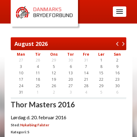
Toggle
navigatio
August
2026
Man
Tir
Ons
Tor
Fre
Lør
Søn
27
28
29
30
31
1
2
3
4
5
6
7
8
9
10
11
12
13
14
15
16
17
18
19
20
21
22
23
24
25
26
27
28
29
30
31
1
2
3
4
5
6
Thor Masters 2016
Lørdag d. 20. februar 2016
Sted:
Nykøbing Falster
Kategori: S