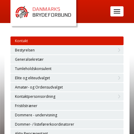
Toggle
navigatio
Kontakt
Bestyrelsen
Generalsekretær
Tumleholdskonsulent
Elite og eliteudvalget
Amatør- og Ordensudvalget
Kontaktpersonsordning
Fristilstræner
Dommere - undervisning
Dommer- / listeførerkoordinatorer
Aktiv Repræsentant