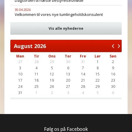
Dagsorden til næste bestyrelsesmøde
30.04.2026
Velkommen til vores nye tumlingeholdskonsulent
Vis alle nyhederne
August
2026
Man
Tir
Ons
Tor
Fre
Lør
Søn
27
28
29
30
31
1
2
3
4
5
6
7
8
9
10
11
12
13
14
15
16
17
18
19
20
21
22
23
24
25
26
27
28
29
30
31
1
2
3
4
5
6
Følg os på Facebook