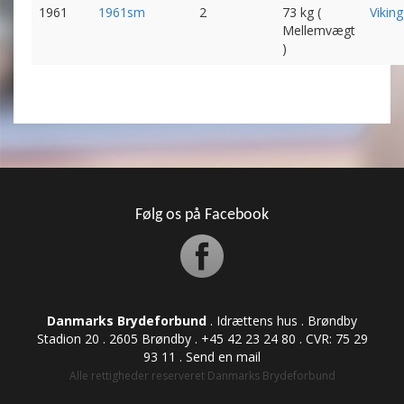
1961
1961sm
2
73 kg (
Viking
Mellemvægt
)
Følg os på Facebook
Danmarks Brydeforbund
. Idrættens hus . Brøndby
Stadion 20 . 2605 Brøndby . +45 42 23 24 80 . CVR: ​​​​​​75 29
93 11 .
Send en mail
Alle rettigheder reserveret Danmarks Brydeforbund