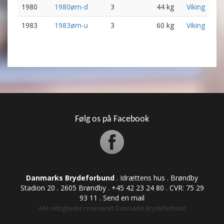
1980
1980øm-d
3
44 kg
Viking
1983
1983øm-u
3
60 kg
Viking
Følg os på Facebook
Danmarks Brydeforbund
. Idrættens hus . Brøndby
Stadion 20 . 2605 Brøndby . +45 42 23 24 80 . CVR: ​​​​​​75 29
93 11 .
Send en mail
Alle rettigheder reserveret Danmarks Brydeforbund