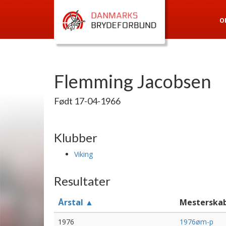
O
Flemming Jacobsen
Født 17-04-1966
Klubber
Viking
Resultater
Årstal ▲
Mesterska
1976
1976øm-p