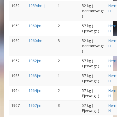
1959
1959dm-j
1
52 kg (
Her
Bantamvægt
H
)
1960
1960jm-j
2
57 kg (
Her
Fjervægt )
H
1960
1960dm
3
52 kg (
Her
Bantamvægt
H
)
1962
1962jm-j
2
57 kg (
Her
Fjervægt )
H
1963
1963jm
1
57 kg (
Her
Fjervægt )
H
1964
1964jm
2
57 kg (
Her
Fjervægt )
H
1967
1967jm
3
57 kg (
Her
Fjervægt )
H