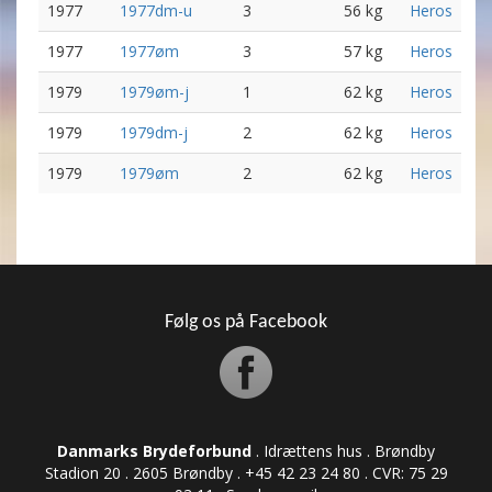
1977
1977dm-u
3
56 kg
Heros
1977
1977øm
3
57 kg
Heros
1979
1979øm-j
1
62 kg
Heros
1979
1979dm-j
2
62 kg
Heros
1979
1979øm
2
62 kg
Heros
Følg os på Facebook
Danmarks Brydeforbund
. Idrættens hus . Brøndby
Stadion 20 . 2605 Brøndby . +45 42 23 24 80 . CVR: ​​​​​​75 29