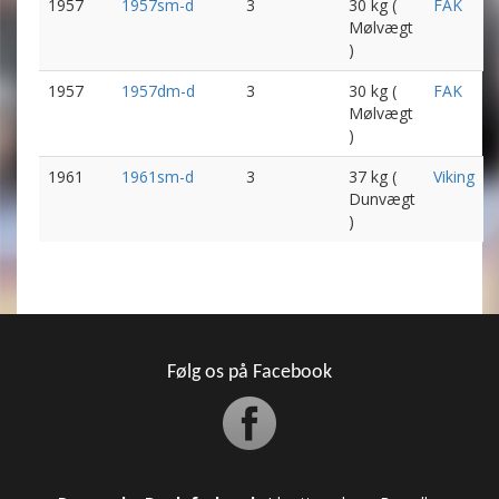
1957
1957sm-d
3
30 kg (
FAK
Mølvægt
)
1957
1957dm-d
3
30 kg (
FAK
Mølvægt
)
1961
1961sm-d
3
37 kg (
Viking
Dunvægt
)
Følg os på Facebook