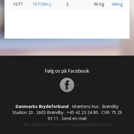
1977
1977dm-j
2
90 kg
Viking
Følg os på Facebook
Danmarks Brydeforbund
. Idrættens hus . Brøndby
Stadion 20 . 2605 Brøndby . +45 42 23 24 80 . CVR: ​​​​​​75 29
93 11 .
Send en mail
Alle rettigheder reserveret Danmarks Brydeforbund