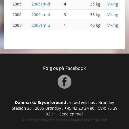
2005
2005sm-d
4
35 kg
Viking
2006
2006sm-d
3
38 kg
Viking
2007
2007sm-u
1
46 kg
Viking
Følg os på Facebook
Danmarks Brydeforbund
. Idrættens hus . Brøndby
Stadion 20 . 2605 Brøndby . +45 42 23 24 80 . CVR: ​​​​​​75 29
93 11 .
Send en mail
Alle rettigheder reserveret Danmarks Brydeforbund