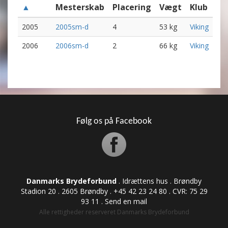
▲
Mesterskab
Placering
Vægt
Klub
2005
2005sm-d
4
53 kg
Viking
2006
2006sm-d
2
66 kg
Viking
Følg os på Facebook
Danmarks Brydeforbund
. Idrættens hus . Brøndby
Stadion 20 . 2605 Brøndby . +45 42 23 24 80 . CVR: ​​​​​​75 29
93 11 .
Send en mail
Alle rettigheder reserveret Danmarks Brydeforbund