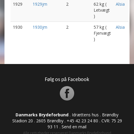
1929
1929jm
2
62 kg (
Alsia
Letvægt
)
1930
1930jm
2
57 kg (
Alsia
Fjervægt
)
Følg os på Facebook
Danmarks Brydeforbund
. Idrættens hus . Brøndby
Stadion 20 . 2605 Brøndby . +45 42 23 24 80 . CVR: ​​​​​​75 29
93 11 .
Send en mail
Alle rettigheder reserveret Danmarks Brydeforbund