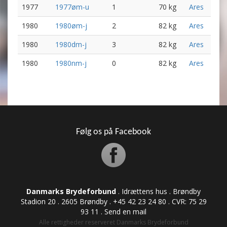
1977
1977øm-u
1
70 kg
Ares
1980
1980øm-j
2
82 kg
Ares
1980
1980dm-j
3
82 kg
Ares
1980
1980nm-j
0
82 kg
Ares
Følg os på Facebook
Danmarks Brydeforbund
. Idrættens hus . Brøndby
Stadion 20 . 2605 Brøndby . +45 42 23 24 80 . CVR: ​​​​​​75 29
93 11 .
Send en mail
Alle rettigheder reserveret Danmarks Brydeforbund