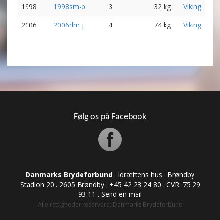
1998
1998sm-p
3
32 kg
Viking
2006
2006dm-j
4
74 kg
Viking
Følg os på Facebook
Danmarks Brydeforbund
. Idrættens hus . Brøndby
Stadion 20 . 2605 Brøndby . +45 42 23 24 80 . CVR: ​​​​​​75 29
93 11 .
Send en mail
Alle rettigheder reserveret Danmarks Brydeforbund