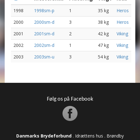
1998
1998sm-p
1
35 kg
Heros
2000
2000sm-d
3
38 kg
Heros
2001
2001sm-d
2
42 kg
Viking
2002
2002sm-d
1
47 kg
Viking
2003
2003sm-u
3
54 kg
Viking
Følg os på Facebook
Danmarks Brydeforbund
. Idrættens hus . Brøndby