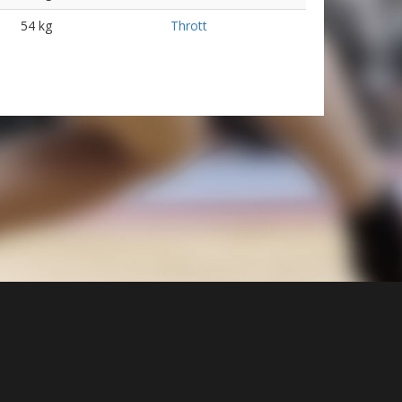
54 kg
Thrott