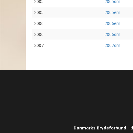
2005
2005dm
2005
2005em
2006
2006em
2006
2006dm
2007
2007dm
Danmarks Brydeforbund
. I