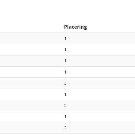
Placering
1
1
1
1
3
1
5
1
2