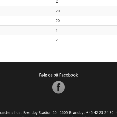
2
20
20
1
2
Følg os på Facebook
drættens hus . Brøndby Stadion 20 . 2605 Brøndby . +45 42 23 24 80 . CVR: