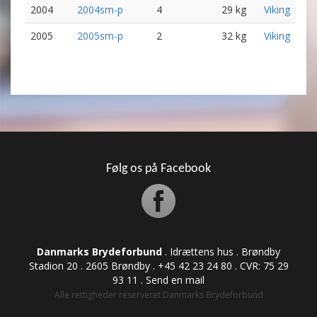
2004
2004sm-p
4
29 kg
Viking
2005
2005sm-p
2
32 kg
Viking
Følg os på Facebook
Danmarks Brydeforbund
. Idrættens hus . Brøndby
Stadion 20 . 2605 Brøndby . +45 42 23 24 80 . CVR: ​​​​​​75 29
93 11 .
Send en mail
Alle rettigheder reserveret Danmarks Brydeforbund