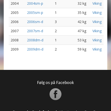
2004
2004sm-p
1
32 kg
Viking
2005
2005sm-p
1
35 kg
Viking
2006
2006sm-d
3
42 kg
Viking
2007
2007sm-d
2
47 kg
Viking
2008
2008dm-d
1
53 kg
Viking
2009
2009dm-d
2
59 kg
Viking
Følg os på Facebook