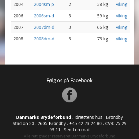
2004
2004sm-p
2
38 kg
Viking
2006
2006sm-d
3
59 kg
Viking
2007
2007dm-d
3
66 kg
Viking
2008
2008dm-d
3
73 kg
Viking
Følg os på Facebook
Danmarks Brydeforbund
. Idrættens hus . Brøndby
Stadion 20 . 2605 Brøndby . +45 42 23 24 80 . CVR: ​​​​​​75 29
93 11 .
Send en mail
Alle rettigheder reserveret Danmarks Brydeforbund