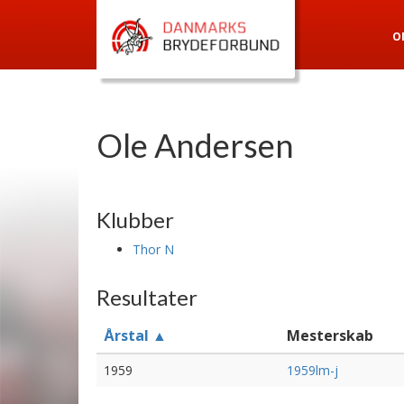
O
Ole Andersen
Klubber
Thor N
Resultater
Årstal ▲
Mesterskab
1959
1959lm-j