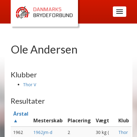
Toggle
navigatio
Ole Andersen
Klubber
Thor V
Resultater
Årstal
▲
Mesterskab
Placering
Vægt
Klub
1962
1962jm-d
2
30 kg (
Thor