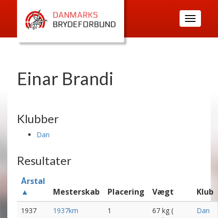
Toggle
navigatio
Einar Brandi
Klubber
Dan
Resultater
Årstal
▲
Mesterskab
Placering
Vægt
Klub
1937
1937km
1
67 kg (
Dan