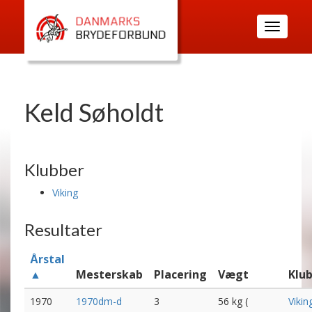
Toggle
navigatio
Keld Søholdt
Klubber
Viking
Resultater
Årstal
▲
Mesterskab
Placering
Vægt
Klu
1970
1970dm-d
3
56 kg (
Vikin