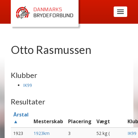
Toggle
navigatio
Otto Rasmussen
Klubber
IK99
Resultater
Årstal
▲
Mesterskab
Placering
Vægt
Klu
1923
1923km
3
52 kg (
IK99