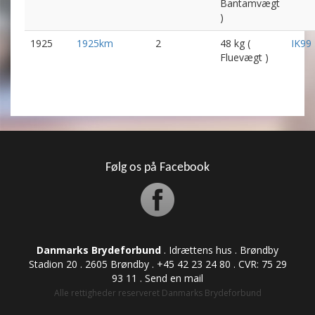
Bantamvægt
)
1925
1925km
2
48 kg (
IK99
Fluevægt )
Følg os på Facebook
Danmarks Brydeforbund
. Idrættens hus . Brøndby
Stadion 20 . 2605 Brøndby . +45 42 23 24 80 . CVR: ​​​​​​75 29
93 11 .
Send en mail
Alle rettigheder reserveret Danmarks Brydeforbund