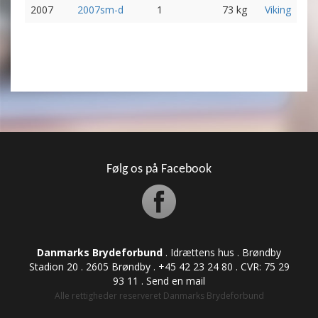
2007
2007sm-d
1
73 kg
Viking
Følg os på Facebook
Danmarks Brydeforbund
. Idrættens hus . Brøndby
Stadion 20 . 2605 Brøndby . +45 42 23 24 80 . CVR: ​​​​​​75 29
93 11 .
Send en mail
Alle rettigheder reserveret Danmarks Brydeforbund