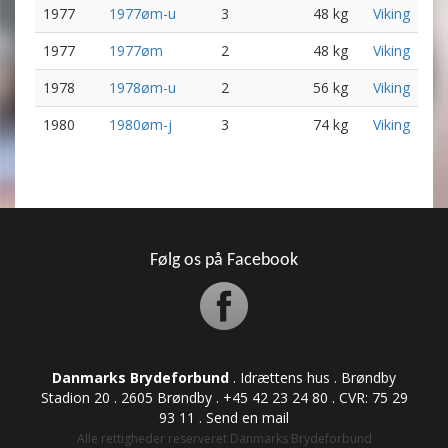
1977
1977øm-u
3
48 kg
Viking
1977
1977øm
2
48 kg
Viking
1978
1978øm-u
2
56 kg
Viking
1980
1980øm-j
3
74 kg
Viking
Følg os på Facebook
Danmarks Brydeforbund
. Idrættens hus . Brøndby
Stadion 20 . 2605 Brøndby . +45 42 23 24 80 . CVR: ​​​​​​75 29
93 11 .
Send en mail
Alle rettigheder reserveret Danmarks Brydeforbund