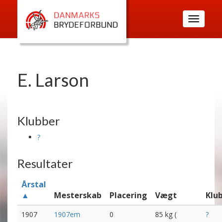
Toggle
navigatio
E. Larson
Klubber
?
Resultater
Årstal
▲
Mesterskab
Placering
Vægt
Klu
1907
1907em
0
85 kg (
?