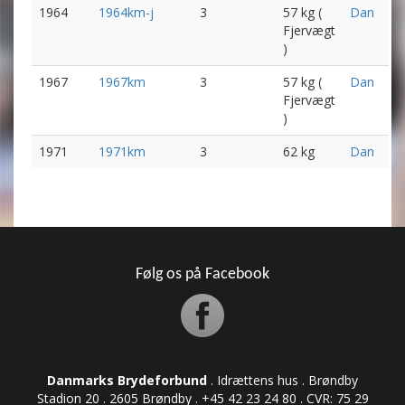
1964
1964km-j
3
57 kg (
Dan
Fjervægt
)
1967
1967km
3
57 kg (
Dan
Fjervægt
)
1971
1971km
3
62 kg
Dan
Følg os på Facebook
Danmarks Brydeforbund
. Idrættens hus . Brøndby
Stadion 20 . 2605 Brøndby . +45 42 23 24 80 . CVR: ​​​​​​75 29