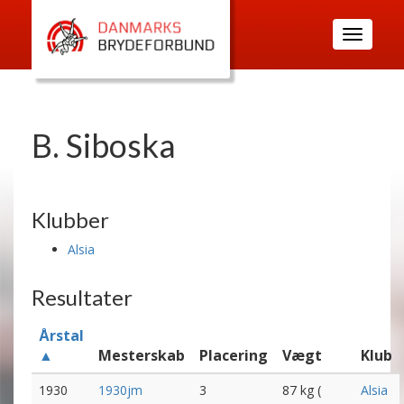
Toggle
navigatio
B. Siboska
Klubber
Alsia
Resultater
Årstal
▲
Mesterskab
Placering
Vægt
Klub
1930
1930jm
3
87 kg (
Alsia