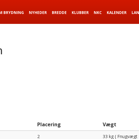
M BRYDNING
NYHEDER
BREDDE
KLUBBER
NKC
KALENDER
LA
n
Placering
Vægt
2
33 kg ( Fnugvægt 