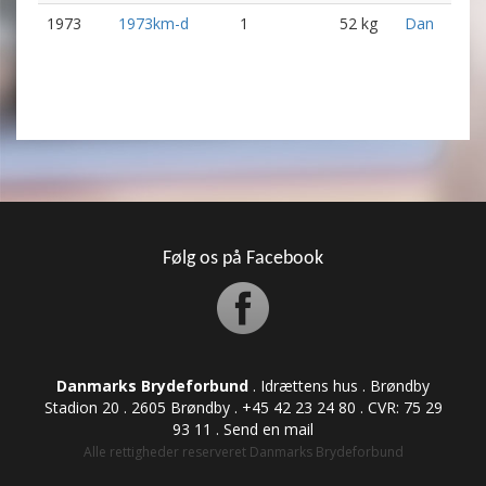
1973
1973km-d
1
52 kg
Dan
Følg os på Facebook
Danmarks Brydeforbund
. Idrættens hus . Brøndby
Stadion 20 . 2605 Brøndby . +45 42 23 24 80 . CVR: ​​​​​​75 29
93 11 .
Send en mail
Alle rettigheder reserveret Danmarks Brydeforbund