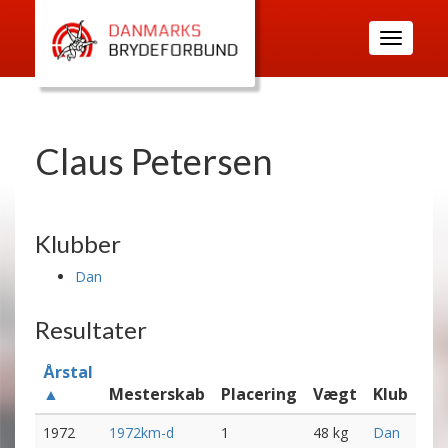
Toggle
navigatio
Claus Petersen
Klubber
Dan
Resultater
Årstal
▲
Mesterskab
Placering
Vægt
Klub
1972
1972km-d
1
48 kg
Dan