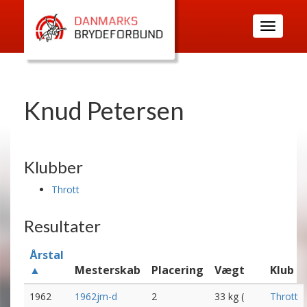
Toggle
navigatio
Knud Petersen
Klubber
Thrott
Resultater
Årstal
▲
Mesterskab
Placering
Vægt
Klub
1962
1962jm-d
2
33 kg (
Thrott