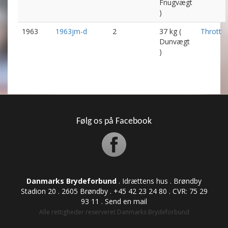
Fnugvægt
)
1963
1963jm-d
2
37 kg (
Thrott
Dunvægt
)
Følg os på Facebook
Danmarks Brydeforbund
. Idrættens hus . Brøndby
Stadion 20 . 2605 Brøndby . +45 42 23 24 80 . CVR: ​​​​​​75 29
93 11 .
Send en mail
Alle rettigheder reserveret Danmarks Brydeforbund