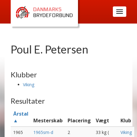
Toggle
navigatio
Poul E. Petersen
Klubber
Viking
Resultater
Årstal
▲
Mesterskab
Placering
Vægt
Klub
1965
1965sm-d
2
33 kg (
Viking