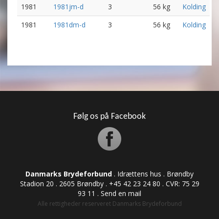
1981
1981jm-d
3
56 kg
Kolding
1981
1981dm-d
3
56 kg
Kolding
Følg os på Facebook
Danmarks Brydeforbund
. Idrættens hus . Brøndby
Stadion 20 . 2605 Brøndby . +45 42 23 24 80 . CVR: ​​​​​​75 29
93 11 .
Send en mail
Alle rettigheder reserveret Danmarks Brydeforbund