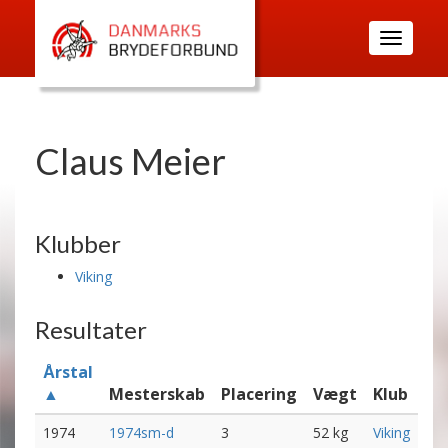
Toggle
navigatio
Claus Meier
Klubber
Viking
Resultater
Årstal
▲
Mesterskab
Placering
Vægt
Klub
1974
1974sm-d
3
52 kg
Viking