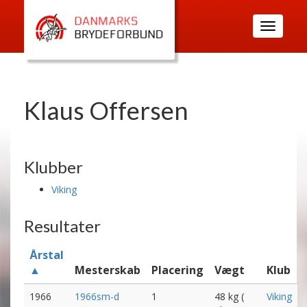
Toggle
navigatio
Klaus Offersen
Klubber
Viking
Resultater
Årstal
▲
Mesterskab
Placering
Vægt
Klub
1966
1966sm-d
1
48 kg (
Viking