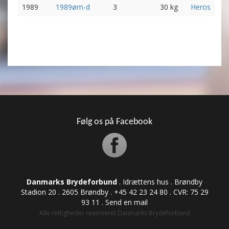
1989
1989øm-d
3
30 kg
Heros
Følg os på Facebook
Danmarks Brydeforbund
. Idrættens hus . Brøndby
Stadion 20 . 2605 Brøndby . +45 42 23 24 80 . CVR: ​​​​​​75 29
93 11 .
Send en mail
Alle rettigheder reserveret Danmarks Brydeforbund