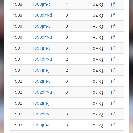
1988
1988jm-d
1
32 kg
FfI
1988
1988dm-d
3
32 kg
FfI
1990
1990jm-u
3
43 kg
FfI
1990
1990dm-u
3
43 kg
FfI
1991
1991jm-u
3
54 kg
FfI
1991
1991dm-u
2
54 kg
FfI
1991
1991jm-j
2
52 kg
FfI
1992
1992jm-u
3
58 kg
FfI
1992
1992dm-u
3
58 kg
FfI
1992
1992jm-j
1
57 kg
FfI
1992
1992dm-j
3
57 kg
FfI
1993
1993jm-u
3
58 kg
FfI