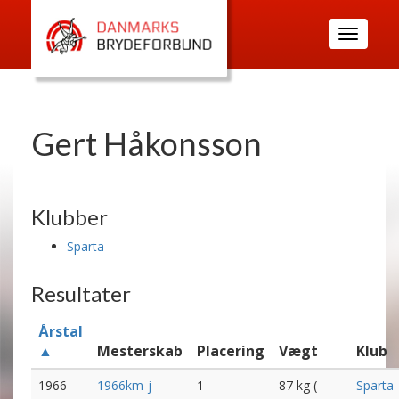
Toggle
navigatio
Gert Håkonsson
Klubber
Sparta
Resultater
Årstal
▲
Mesterskab
Placering
Vægt
Klub
1966
1966km-j
1
87 kg (
Sparta